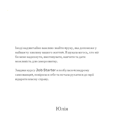
Іноді надзвичайно важливо знайти «руку, яка допоможе у
найважчу хвилину вашого життя». Я шукала когось, хто міг
би мене надихнути, вмотивувати, навчити та дати
можливість для саморозвитку.
Завдяки курсу Job Starter я позбулася «синдрому
самозванця», повірила в себе та почала рухатися до мрії
відкрити власну справу.
Юлія