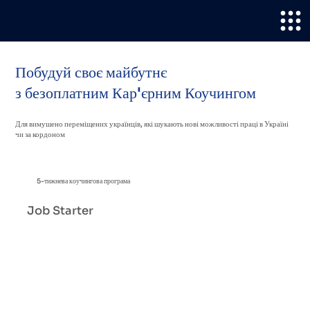
Побудуй своє майбутнє
з безоплатним Кар'єрним Коучингом
Для вимушено переміщених українців, які шукають нові можливості праці в Україні
чи за кордоном
5-тижнева коучингова програма
Job Starter